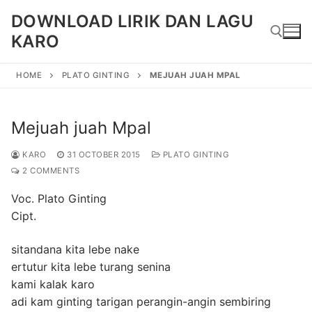
Skip
DOWNLOAD LIRIK DAN LAGU
to
KARO
content
HOME
PLATO GINTING
MEJUAH JUAH MPAL
Search for:
Mejuah juah Mpal
KARO
31 OCTOBER 2015
PLATO GINTING
2 COMMENTS
Voc. Plato Ginting
Cipt.
sitandana kita lebe nake
ertutur kita lebe turang senina
kami kalak karo
adi kam ginting tarigan perangin-angin sembiring