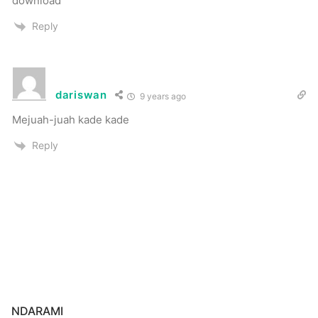
download
Reply
dariswan
9 years ago
Mejuah-juah kade kade
Reply
NDARAMI