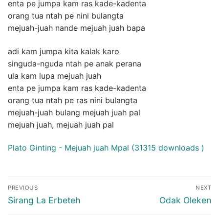
enta pe jumpa kam ras kade-kadenta
orang tua ntah pe nini bulangta
mejuah-juah nande mejuah juah bapa
adi kam jumpa kita kalak karo
singuda-nguda ntah pe anak perana
ula kam lupa mejuah juah
enta pe jumpa kam ras kade-kadenta
orang tua ntah pe ras nini bulangta
mejuah-juah bulang mejuah juah pal
mejuah juah, mejuah juah pal
Plato Ginting - Mejuah juah Mpal (31315 downloads )
Post
PREVIOUS
NEXT
navigation
Previous
Next
Sirang La Erbeteh
Odak Oleken
post:
post: