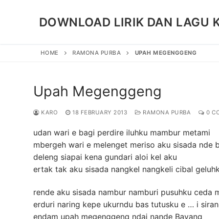
Skip
to
DOWNLOAD LIRIK DAN LAGU 
content
HOME
RAMONA PURBA
UPAH MEGENGGENG
Upah Megenggeng
KARO
18 FEBRUARY 2013
RAMONA PURBA
0 C
udan wari e bagi perdire iluhku mambur metami
mbergeh wari e melenget meriso aku sisada nde 
deleng siapai kena gundari aloi kel aku
ertak tak aku sisada nangkel nangkeli cibal gelu
rende aku sisada nambur namburi pusuhku ceda 
erduri naring kepe ukurndu bas tutusku e … i sir
endam upah megenggeng ndai nande Bayang