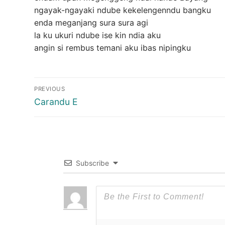
ngayak-ngayaki ndube kekelengenndu bangku
enda meganjang sura sura agi
la ku ukuri ndube ise kin ndia aku
angin si rembus temani aku ibas nipingku
Post
PREVIOUS
navigation
Previous
Carandu E
post:
Subscribe