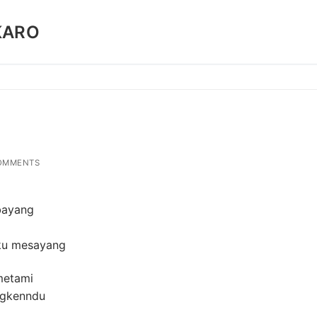
KARO
OMMENTS
bayang
hku mesayang
metami
angkenndu