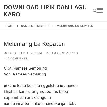
Skip
DOWNLOAD LIRIK DAN LAGU
to
KARO
content
HOME
RAMSES SEMBIRING
MELUMANG LA KEPATEN
Search for:
Melumang La Kepaten
KARO
11 APRIL 2014
RAMSES SEMBIRING
0 COMMENTS
Cipt. Ramses Sembiring
Voc. Ramses Sembiring
erkune kune kel aku nggeluh enda nande
kinahun kam sirang ndube ras bapa
sope mbelin anak singuda
nande nina temanku e nandeku ija ateku