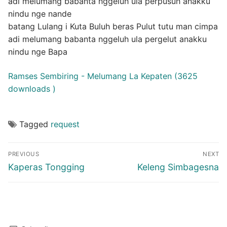
adi melumang babanta nggeluh ula perpusuh anakku
nindu nge nande
batang Lulang i Kuta Buluh beras Pulut tutu man cimpa
adi melumang babanta nggeluh ula pergelut anakku
nindu nge Bapa
Ramses Sembiring - Melumang La Kepaten (3625
downloads )
Tagged
request
Post
PREVIOUS
NEXT
navigation
Previous
Next
Kaperas Tongging
Keleng Simbagesna
post:
post: