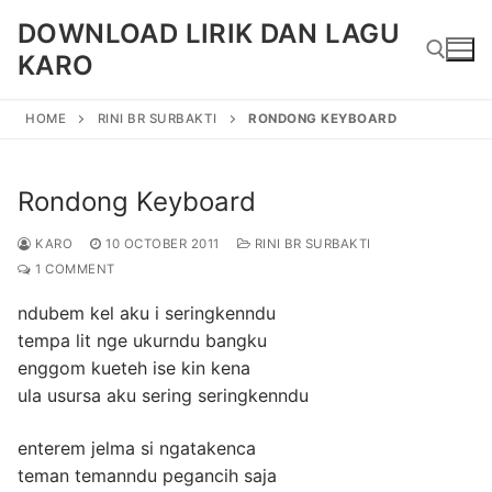
Skip
DOWNLOAD LIRIK DAN LAGU
to
KARO
content
HOME
RINI BR SURBAKTI
RONDONG KEYBOARD
Search for:
Rondong Keyboard
KARO
10 OCTOBER 2011
RINI BR SURBAKTI
1 COMMENT
ndubem kel aku i seringkenndu
tempa lit nge ukurndu bangku
enggom kueteh ise kin kena
ula usursa aku sering seringkenndu
enterem jelma si ngatakenca
teman temanndu pegancih saja