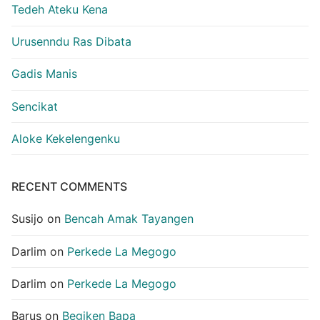
Tedeh Ateku Kena
Urusenndu Ras Dibata
Gadis Manis
Sencikat
Aloke Kekelengenku
RECENT COMMENTS
Susijo
on
Bencah Amak Tayangen
Darlim
on
Perkede La Megogo
Darlim
on
Perkede La Megogo
Barus
on
Begiken Bapa