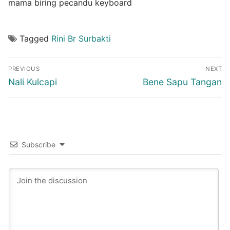
mama biring pecandu keyboard
Tagged
Rini Br Surbakti
Post
PREVIOUS
NEXT
navigation
Previous
Next
Nali Kulcapi
Bene Sapu Tangan
post:
post:
Subscribe