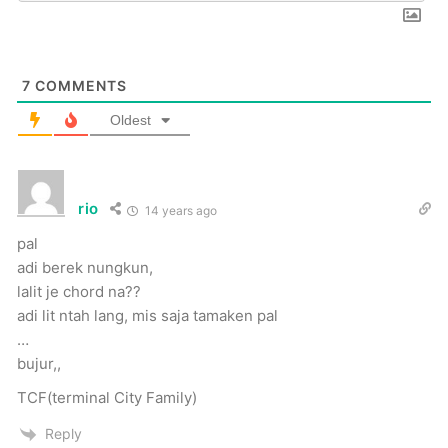
7
COMMENTS
Oldest
rio
14 years ago
pal
adi berek nungkun,
lalit je chord na??
adi lit ntah lang, mis saja tamaken pal
…
bujur,,
TCF(terminal City Family)
Reply