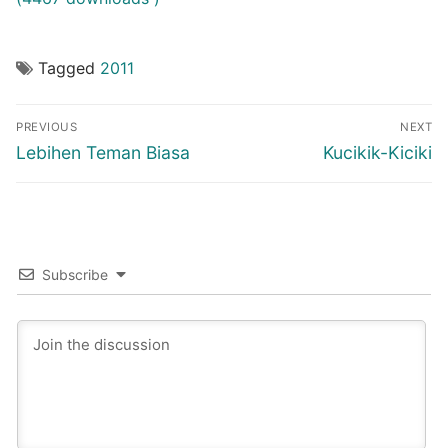
Tagged
2011
Post
PREVIOUS
NEXT
navigation
Previous
Next
Lebihen Teman Biasa
Kucikik-Kiciki
post:
post:
Subscribe