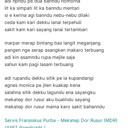
adi hpndu pe dua banndu nomorna
lit ka simpati lit ka banndu mentari
si e kerina agi banndu nebu-nebu dilaki
ceda kam kari dekku lanai terpehuli
sakit kam kari sayang lanai tertambari
marpar merap bintang bas langit meganjang
pangen nge serap asangken makaro terbuang
adi kin asamndu rupa mejile saja
sahun kam pagi lasam terbuang
adi rupandu dekku sitik pe la kupandangi
agnes monica pe jilen kuakap kena
salahna sitik dekku lagundu ena sayangku
mekatep dor rusur aku bualindu sayang
mekatep dor rusur mama karo sakit bahanndu
Servis Fransiskus Purba - Mekatep Dor Rusur (MDR)
(4467 downloads )