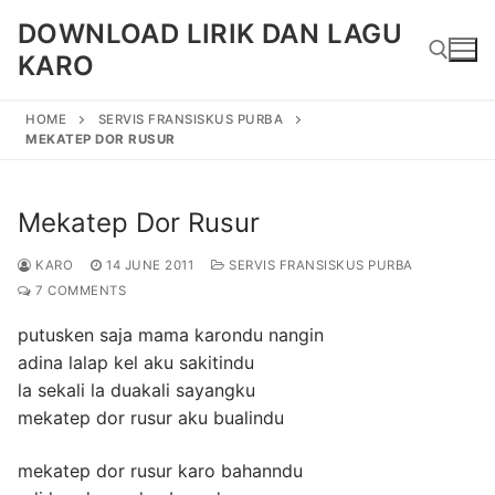
Skip
DOWNLOAD LIRIK DAN LAGU
to
KARO
content
HOME
SERVIS FRANSISKUS PURBA
MEKATEP DOR RUSUR
Search for:
Mekatep Dor Rusur
KARO
14 JUNE 2011
SERVIS FRANSISKUS PURBA
7 COMMENTS
putusken saja mama karondu nangin
adina lalap kel aku sakitindu
la sekali la duakali sayangku
mekatep dor rusur aku bualindu
mekatep dor rusur karo bahanndu