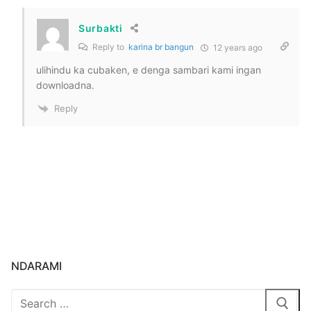
Surbakti
Reply to
karina br bangun
12 years ago
ulihindu ka cubaken, e denga sambari kami ingan
downloadna.
Reply
NDARAMI
Search