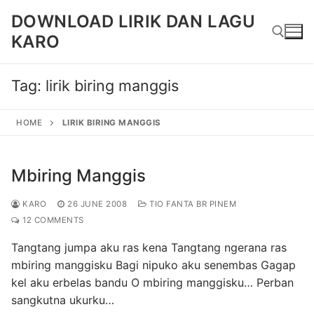
Skip
DOWNLOAD LIRIK DAN LAGU
to
KARO
content
Tag:
lirik biring manggis
Search for:
HOME
LIRIK BIRING MANGGIS
Mbiring Manggis
KARO
26 JUNE 2008
TIO FANTA BR PINEM
12 COMMENTS
Tangtang jumpa aku ras kena Tangtang ngerana ras
mbiring manggisku Bagi nipuko aku senembas Gagap
kel aku erbelas bandu O mbiring manggisku… Perban
sangkutna ukurku…