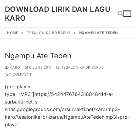
Skip
DOWNLOAD LIRIK DAN LAGU
to
KARO
content
HOME
TESALONIKA BR BARUS
NGAMPU ATE TEDEH
Search for:
Ngampu Ate Tedeh
KARO
6 JUNE 2011
TESALONIKA BR BARUS
1 COMMENT
[pro-player
type=”MP3″]https://5424476764318848414-a-
surbakti-net-s-
sites.googlegroups.com/a/surbakti.net/karo/mp3-
karo/tesalonika-br-barus/NgampuAteTedeh.mp3[/pro-
player]