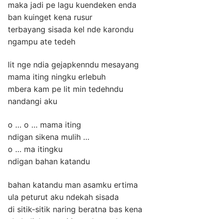
maka jadi pe lagu kuendeken enda
ban kuinget kena rusur
terbayang sisada kel nde karondu
ngampu ate tedeh
lit nge ndia gejapkenndu mesayang
mama iting ningku erlebuh
mbera kam pe lit min tedehndu
nandangi aku
o … o … mama iting
ndigan sikena mulih …
o … ma itingku
ndigan bahan katandu
bahan katandu man asamku ertima
ula peturut aku ndekah sisada
di sitik-sitik naring beratna bas kena