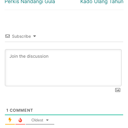
Previous
Next
Perkis Nandangi Gula
Kado Ulang Tahun
post:
post:
Subscribe
1
COMMENT
Oldest