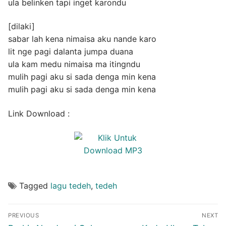
ula belinken tapi inget karondu
[dilaki]
sabar lah kena nimaisa aku nande karo
lit nge pagi dalanta jumpa duana
ula kam medu nimaisa ma itingndu
mulih pagi aku si sada denga min kena
mulih pagi aku si sada denga min kena
Link Download :
Tagged
lagu tedeh
,
tedeh
Post
PREVIOUS
NEXT
navigation