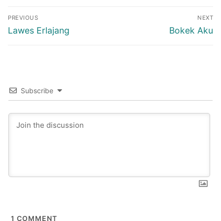
Post
PREVIOUS
NEXT
navigation
Previous
Next
Lawes Erlajang
Bokek Aku
post:
post:
Subscribe
1
COMMENT