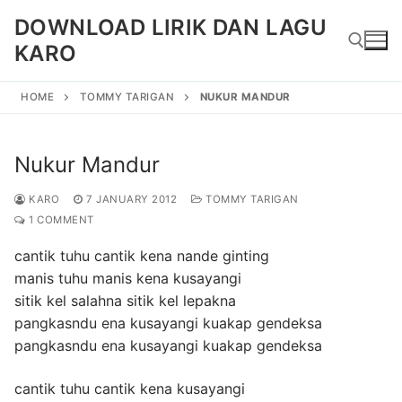
Skip
DOWNLOAD LIRIK DAN LAGU
to
KARO
content
HOME
TOMMY TARIGAN
NUKUR MANDUR
Search for:
Nukur Mandur
KARO
7 JANUARY 2012
TOMMY TARIGAN
1 COMMENT
cantik tuhu cantik kena nande ginting
manis tuhu manis kena kusayangi
sitik kel salahna sitik kel lepakna
pangkasndu ena kusayangi kuakap gendeksa
pangkasndu ena kusayangi kuakap gendeksa
cantik tuhu cantik kena kusayangi