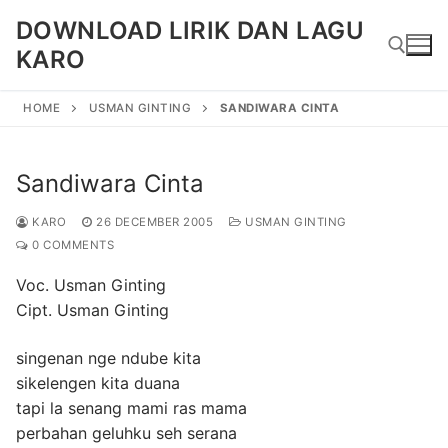
Skip
DOWNLOAD LIRIK DAN LAGU
to
KARO
content
HOME
USMAN GINTING
SANDIWARA CINTA
Search for:
Sandiwara Cinta
KARO
26 DECEMBER 2005
USMAN GINTING
0 COMMENTS
Voc. Usman Ginting
Cipt. Usman Ginting
singenan nge ndube kita
sikelengen kita duana
tapi la senang mami ras mama
perbahan geluhku seh serana