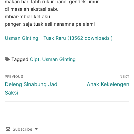
makan hari latih rukur banci gendek umur
di masalah ekstasi sabu
mbiar-mbiar kel aku
pangen saja tuak asli nanamna pe alami
Usman Ginting - Tuak Raru (13562 downloads )
Tagged
Cipt. Usman Ginting
Post
PREVIOUS
NEXT
navigation
Previous
Next
Deleng Sinabung Jadi
Anak Kekelengen
post:
post:
Saksi
Subscribe