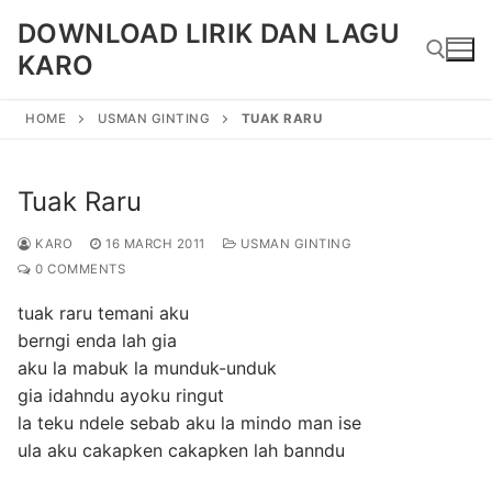
Skip
DOWNLOAD LIRIK DAN LAGU
to
KARO
content
HOME
USMAN GINTING
TUAK RARU
Search for:
Tuak Raru
KARO
16 MARCH 2011
USMAN GINTING
0 COMMENTS
tuak raru temani aku
berngi enda lah gia
aku la mabuk la munduk-unduk
gia idahndu ayoku ringut
la teku ndele sebab aku la mindo man ise
ula aku cakapken cakapken lah banndu