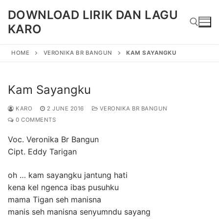
Skip
DOWNLOAD LIRIK DAN LAGU
to
KARO
content
HOME
VERONIKA BR BANGUN
KAM SAYANGKU
Search for:
Kam Sayangku
KARO
2 JUNE 2016
VERONIKA BR BANGUN
0 COMMENTS
Voc. Veronika Br Bangun
Cipt. Eddy Tarigan
oh … kam sayangku jantung hati
kena kel ngenca ibas pusuhku
mama Tigan seh manisna
manis seh manisna senyumndu sayang