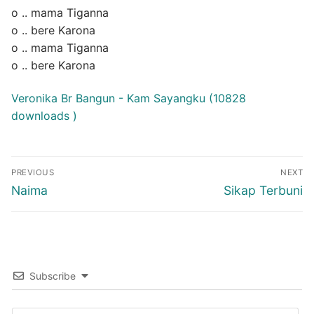
o .. mama Tiganna
o .. bere Karona
o .. mama Tiganna
o .. bere Karona
Veronika Br Bangun - Kam Sayangku (10828
downloads )
Post
PREVIOUS
NEXT
navigation
Previous
Next
Naima
Sikap Terbuni
post:
post:
Subscribe