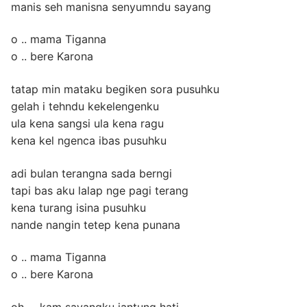
manis seh manisna senyumndu sayang
o .. mama Tiganna
o .. bere Karona
tatap min mataku begiken sora pusuhku
gelah i tehndu kekelengenku
ula kena sangsi ula kena ragu
kena kel ngenca ibas pusuhku
adi bulan terangna sada berngi
tapi bas aku lalap nge pagi terang
kena turang isina pusuhku
nande nangin tetep kena punana
o .. mama Tiganna
o .. bere Karona
oh … kam sayangku jantung hati