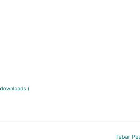
 downloads )
Next
Tebar Pe