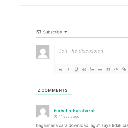
post:
Subscribe
2
COMMENTS
isabella hutabarat
11 years ago
bagaimana cara download lagu? saya tidak 