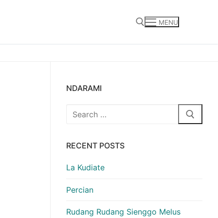
MENU
Search for:
NDARAMI
Search
for:
RECENT POSTS
La Kudiate
Percian
Rudang Rudang Sienggo Melus