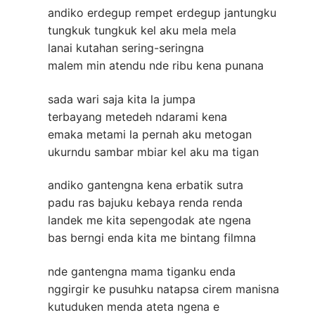
andiko erdegup rempet erdegup jantungku
tungkuk tungkuk kel aku mela mela
lanai kutahan sering-seringna
malem min atendu nde ribu kena punana
sada wari saja kita la jumpa
terbayang metedeh ndarami kena
emaka metami la pernah aku metogan
ukurndu sambar mbiar kel aku ma tigan
andiko gantengna kena erbatik sutra
padu ras bajuku kebaya renda renda
landek me kita sepengodak ate ngena
bas berngi enda kita me bintang filmna
nde gantengna mama tiganku enda
nggirgir ke pusuhku natapsa cirem manisna
kutuduken menda ateta ngena e