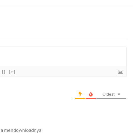
post:
{}
[+]
Oldest
bisa mendownloadnya