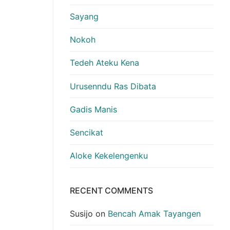
Sayang
Nokoh
Tedeh Ateku Kena
Urusenndu Ras Dibata
Gadis Manis
Sencikat
Aloke Kekelengenku
RECENT COMMENTS
Susijo
on
Bencah Amak Tayangen