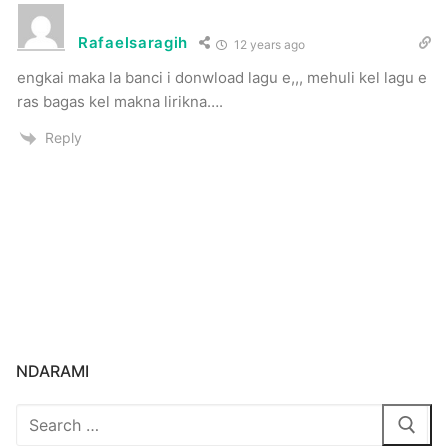
Rafaelsaragih
12 years ago
engkai maka la banci i donwload lagu e,,, mehuli kel lagu e
ras bagas kel makna lirikna….
Reply
NDARAMI
Search
for: