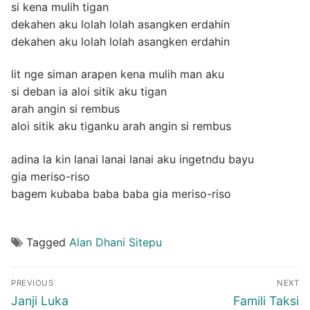
si kena mulih tigan
dekahen aku lolah lolah asangken erdahin
dekahen aku lolah lolah asangken erdahin
lit nge siman arapen kena mulih man aku
si deban ia aloi sitik aku tigan
arah angin si rembus
aloi sitik aku tiganku arah angin si rembus
adina la kin lanai lanai lanai aku ingetndu bayu
gia meriso-riso
bagem kubaba baba baba gia meriso-riso
Tagged
Alan Dhani Sitepu
Post
PREVIOUS
NEXT
navigation
Previous
Next
Janji Luka
Famili Taksi