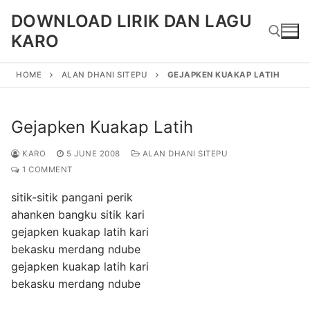
Skip
DOWNLOAD LIRIK DAN LAGU
to
KARO
content
HOME
ALAN DHANI SITEPU
GEJAPKEN KUAKAP LATIH
Search for:
Gejapken Kuakap Latih
KARO
5 JUNE 2008
ALAN DHANI SITEPU
1 COMMENT
sitik-sitik pangani perik
ahanken bangku sitik kari
gejapken kuakap latih kari
bekasku merdang ndube
gejapken kuakap latih kari
bekasku merdang ndube