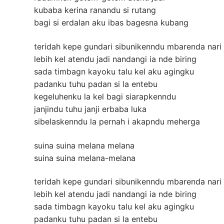
kubaba kerina ranandu si rutang
bagi si erdalan aku ibas bagesna kubang
teridah kepe gundari sibunikenndu mbarenda nari
lebih kel atendu jadi nandangi ia nde biring
sada timbagn kayoku talu kel aku agingku
padanku tuhu padan si la entebu
kegeluhenku la kel bagi siarapkenndu
janjindu tuhu janji erbaba luka
sibelaskenndu la pernah i akapndu meherga
suina suina melana melana
suina suina melana-melana
teridah kepe gundari sibunikenndu mbarenda nari
lebih kel atendu jadi nandangi ia nde biring
sada timbagn kayoku talu kel aku agingku
padanku tuhu padan si la entebu