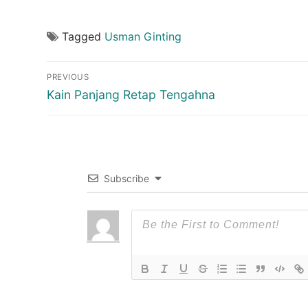
Tagged
Usman Ginting
Post
PREVIOUS
navigation
Previous
Kain Panjang Retap Tengahna
post:
Subscribe