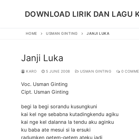
Skip
to
DOWNLOAD LIRIK DAN LAGU 
content
HOME
USMAN GINTING
JANJI LUKA
Janji Luka
KARO
5 JUNE 2008
USMAN GINTING
0 COMME
Voc. Usman Ginting
Cipt. Usman Ginting
begi la begi sorandu kusungkuni
kai kel nge sebabna kutadingkendu agiku
kai nge kel dalanna la tendu aku aginku
ku baba ate mesui si la ersuki
radumken getem-getem ateku jadi