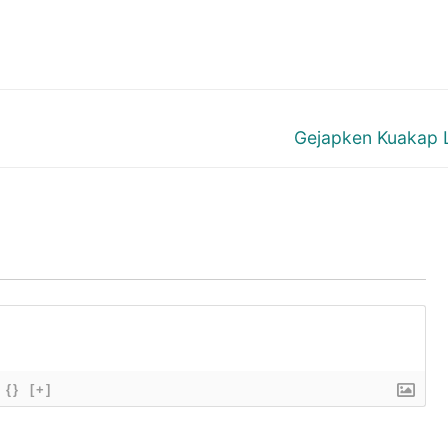
Next
Gejapken Kuakap L
post:
{}
[+]