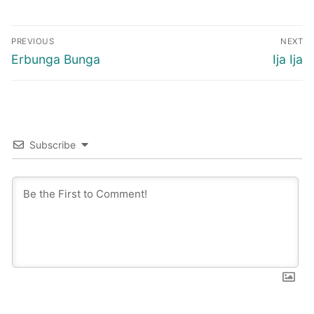
Post
PREVIOUS
NEXT
navigation
Previous
Next
Erbunga Bunga
Ija Ija
post:
post:
Subscribe