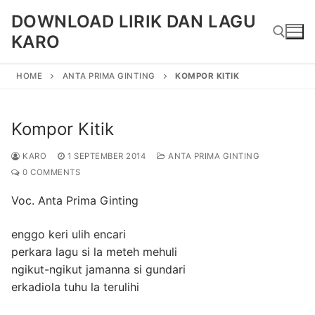
Skip
DOWNLOAD LIRIK DAN LAGU
to
KARO
content
HOME
ANTA PRIMA GINTING
KOMPOR KITIK
Search for:
Kompor Kitik
KARO
1 SEPTEMBER 2014
ANTA PRIMA GINTING
0 COMMENTS
Voc. Anta Prima Ginting
enggo keri ulih encari
perkara lagu si la meteh mehuli
ngikut-ngikut jamanna si gundari
erkadiola tuhu la terulihi