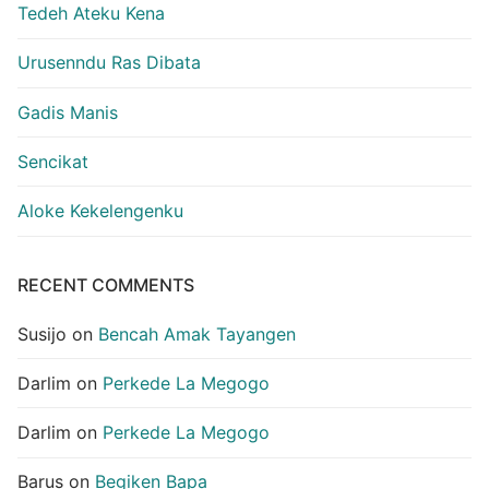
Tedeh Ateku Kena
Urusenndu Ras Dibata
Gadis Manis
Sencikat
Aloke Kekelengenku
RECENT COMMENTS
Susijo
on
Bencah Amak Tayangen
Darlim
on
Perkede La Megogo
Darlim
on
Perkede La Megogo
Barus
on
Begiken Bapa