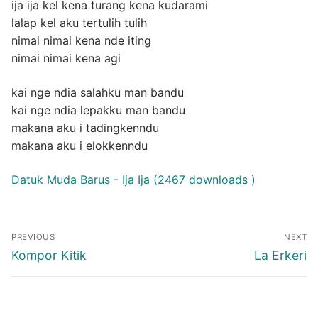
ija ija kel kena turang kena kudarami
lalap kel aku tertulih tulih
nimai nimai kena nde iting
nimai nimai kena agi
kai nge ndia salahku man bandu
kai nge ndia lepakku man bandu
makana aku i tadingkenndu
makana aku i elokkenndu
Datuk Muda Barus - Ija Ija (2467 downloads )
Post
PREVIOUS
NEXT
navigation
Previous
Next
Kompor Kitik
La Erkeri
post:
post: