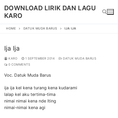
Skip
DOWNLOAD LIRIK DAN LAGU
to
KARO
content
HOME
DATUK MUDA BARUS
IJA IJA
Search for:
Ija Ija
KARO
1 SEPTEMBER 2014
DATUK MUDA BARUS
0 COMMENTS
Voc. Datuk Muda Barus
ija ija kel kena turang kena kudarami
lalap kel aku tertima-tima
nimai nimai kena nde Iting
nimai-nimai kena agi