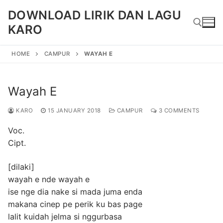
Skip
DOWNLOAD LIRIK DAN LAGU
to
KARO
content
HOME
CAMPUR
WAYAH E
Search for:
Wayah E
KARO
15 JANUARY 2018
CAMPUR
3 COMMENTS
Voc.
Cipt.
[dilaki]
wayah e nde wayah e
ise nge dia nake si mada juma enda
makana cinep pe perik ku bas page
lalit kuidah jelma si nggurbasa