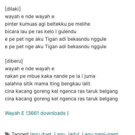
[dilaki]
wayah e nde wayah e
pinter kumuas agi beltekku pe melihe
bicara lau pe ras kelo i gulendu
e pe pet nge aku Tigan adi bekasndu nggule
e pe pet nge aku Tigan adi bekasndu nggule
[diberu]
wayah e nde wayah e
nakan pe mbue kaka nande pe la i juma
salahna sitik mama Iting bengkau lalit
cina kacang goreng kel ngenca ras taruk belgang
cina kacang goreng kel ngenca ras taruk belgang
Wayah E (3661 downloads )
Tagged
lagu duet
,
Lagu Jadul
,
Lagu nami-nami
,