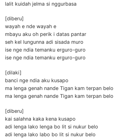
lalit kuidah jelma si nggurbasa
[diberu]
wayah e nde wayah e
mbayu aku oh perik i datas pantar
seh kel lungunna adi sisada muro
ise nge ndia temanku erguro-guro
ise nge ndia temanku erguro-guro
[dilaki]
banci nge ndia aku kusapo
ma lenga genah nande Tigan kam terpan belo
ma lenga genah nande Tigan kam terpan belo
[diberu]
kai salahna kaka kena kusapo
adi lenga lako lenga bo lit si nukur belo
adi lenga lako labo bo lit si nukur belo