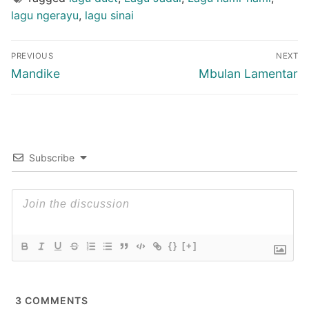
lagu ngerayu
,
lagu sinai
Post
PREVIOUS
NEXT
navigation
Previous
Next
Mandike
Mbulan Lamentar
post:
post:
Subscribe
{}
[+]
3
COMMENTS