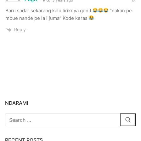
3 years ago
Baru sadar sekarang kalo liriknya genit
“nakan pe
mbue nande pe la i juma” Kode keras
Reply
NDARAMI
Search
for:
RECENT POSTS