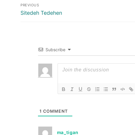
Post
PREVIOUS
navigation
Previous
Sitedeh Tedehen
post:
Subscribe
1
COMMENT
ma_tigan