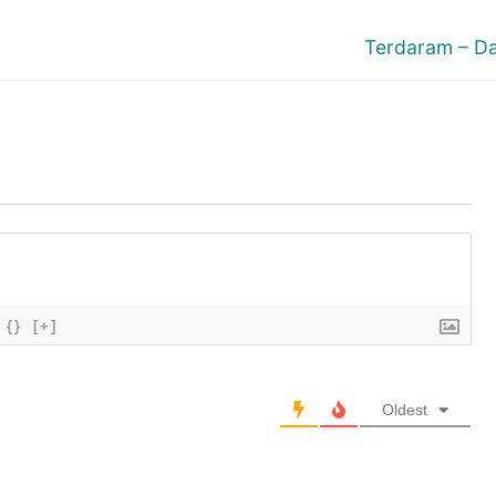
Next
Terdaram – D
post:
{}
[+]
Oldest