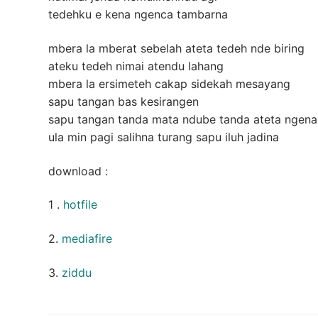
tedehku e kena ngenca tambarna
mbera la mberat sebelah ateta tedeh nde biring
ateku tedeh nimai atendu lahang
mbera la ersimeteh cakap sidekah mesayang
sapu tangan bas kesirangen
sapu tangan tanda mata ndube tanda ateta ngena
ula min pagi salihna turang sapu iluh jadina
download :
1 .
hotfile
2.
mediafire
3.
ziddu