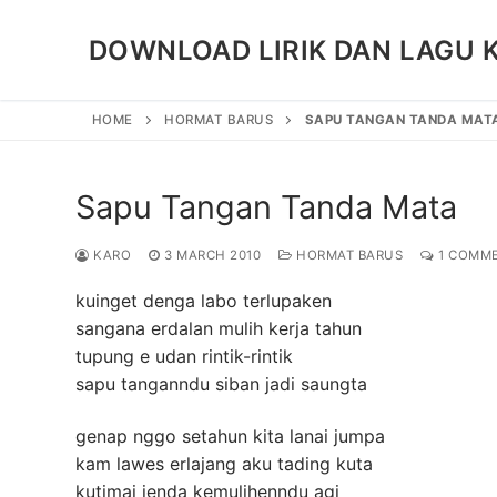
Skip
to
DOWNLOAD LIRIK DAN LAGU 
content
HOME
HORMAT BARUS
SAPU TANGAN TANDA MAT
Sapu Tangan Tanda Mata
KARO
3 MARCH 2010
HORMAT BARUS
1 COMM
kuinget denga labo terlupaken
sangana erdalan mulih kerja tahun
tupung e udan rintik-rintik
sapu tanganndu siban jadi saungta
genap nggo setahun kita lanai jumpa
kam lawes erlajang aku tading kuta
kutimai jenda kemulihenndu agi