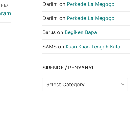
Darlim
on
Perkede La Megogo
NEXT
aram
Darlim
on
Perkede La Megogo
Barus
on
Begiken Bapa
SAMS
on
Kuan Kuan Tengah Kuta
SIRENDE / PENYANYI
Sirende
/
Penyanyi