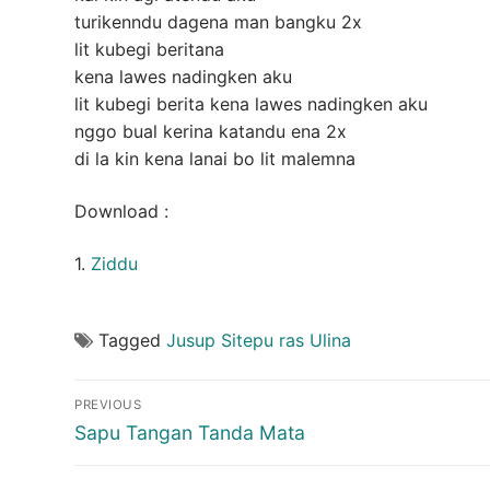
turikenndu dagena man bangku 2x
lit kubegi beritana
kena lawes nadingken aku
lit kubegi berita kena lawes nadingken aku
nggo bual kerina katandu ena 2x
di la kin kena lanai bo lit malemna
Download :
1.
Ziddu
Tagged
Jusup Sitepu ras Ulina
Post
PREVIOUS
navigation
Previous
Sapu Tangan Tanda Mata
post: