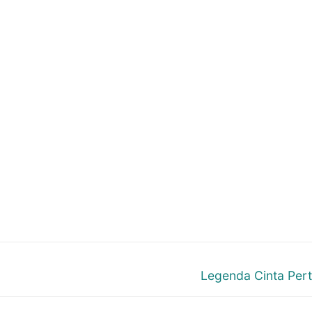
Next
Legenda Cinta Per
post: