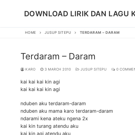
Skip
to
DOWNLOAD LIRIK DAN LAGU 
content
HOME
JUSUP SITEPU
TERDARAM – DARAM
Terdaram – Daram
KARO
3 MARCH 2010
JUSUP SITEPU
0 COMME
kai kai kai kin agi
kai kai kai kin agi
nduben aku terdaram-daram
nduben aku mama karo terdaram-daram
ndarami kena ateku ngena 2x
kai kin turang atendu aku
kai kin agi atendu aku