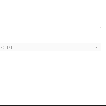
{}
[+]