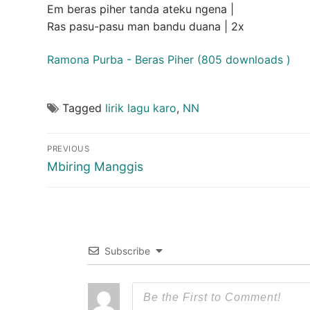
Em beras piher tanda ateku ngena |
Ras pasu-pasu man bandu duana | 2x
Ramona Purba - Beras Piher (805 downloads )
Tagged
lirik lagu karo
,
NN
Post
PREVIOUS
navigation
Previous
Mbiring Manggis
post:
Subscribe