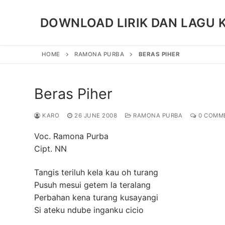
Skip
to
DOWNLOAD LIRIK DAN LAGU 
content
HOME
RAMONA PURBA
BERAS PIHER
Beras Piher
KARO
26 JUNE 2008
RAMONA PURBA
0 COMM
Voc. Ramona Purba
Cipt. NN
Tangis teriluh kela kau oh turang
Pusuh mesui getem la teralang
Perbahan kena turang kusayangi
Si ateku ndube inganku cicio