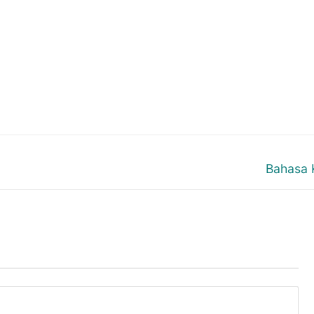
Next
Bahasa 
post: