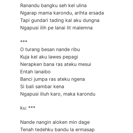
Ranandu bangku seh kel ulina
Ngarap mama karondu, arihta ersada
Tapi gundari tading kal aku dungna
Ngapusi ilih pe lanai lit malemna
***
O turang besan nande ribu
Kuja kel aku lawes pepagi
Nerapken bana ras ateku mesui
Entah lanaibo
Banci jumpa ras ateku ngena
Si bali sambar kena
Ngapusi iliuh karo, maka karondu
ku: ***
Nande nangin aloken min dage
Tenah tedehku bandu la ermasap