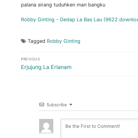
palana sirang tuduhken man bangku
Robby Ginting - Gedap La Bas Lau (9622 downloa
Tagged
Robby Ginting
Post
PREVIOUS
navigation
Previous
Erjujung La Erlanam
post:
Subscribe