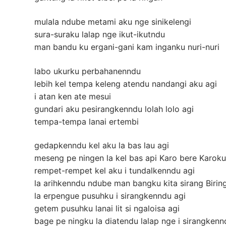
mulala ndube metami aku nge sinikelengi
sura-suraku lalap nge ikut-ikutndu
man bandu ku ergani-gani kam inganku nuri-nuri
labo ukurku perbahanenndu
lebih kel tempa keleng atendu nandangi aku agi
i atan ken ate mesui
gundari aku pesirangkenndu lolah lolo agi
tempa-tempa lanai ertembi
gedapkenndu kel aku la bas lau agi
meseng pe ningen la kel bas api Karo bere Karoku
rempet-rempet kel aku i tundalkenndu agi
la arihkenndu ndube man bangku kita sirang Birin
la erpengue pusuhku i sirangkenndu agi
getem pusuhku lanai lit si ngaloisa agi
bage pe ningku la diatendu lalap nge i sirangkenn