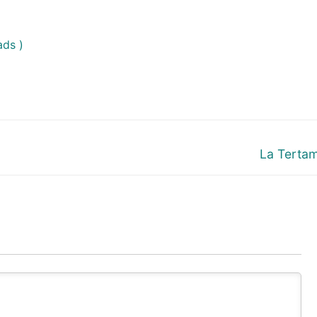
ds )
Next
La Tertam
post: