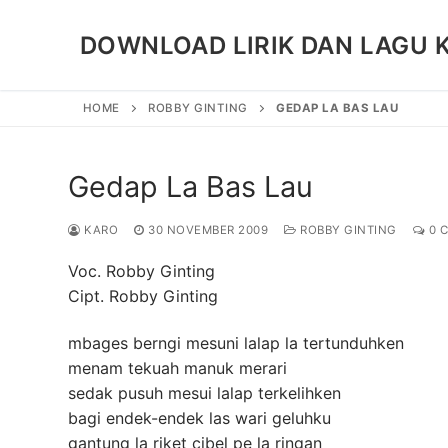
Skip
to
DOWNLOAD LIRIK DAN LAGU 
content
HOME
ROBBY GINTING
GEDAP LA BAS LAU
Gedap La Bas Lau
KARO
30 NOVEMBER 2009
ROBBY GINTING
0 
Voc. Robby Ginting
Cipt. Robby Ginting
mbages berngi mesuni lalap la tertunduhken
menam tekuah manuk merari
sedak pusuh mesui lalap terkelihken
bagi endek-endek las wari geluhku
gantung la riket cibel pe la ringan