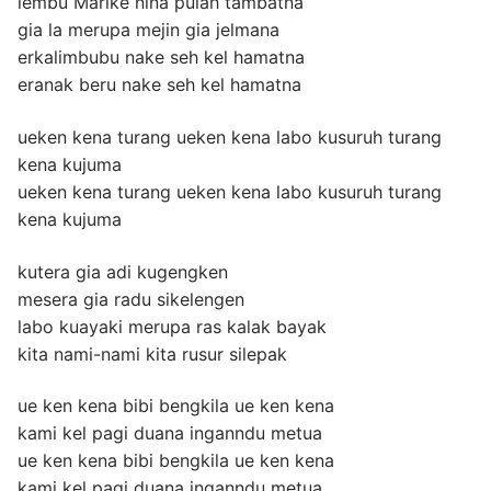
lembu Marike nina pulah tambatna
gia la merupa mejin gia jelmana
erkalimbubu nake seh kel hamatna
eranak beru nake seh kel hamatna
ueken kena turang ueken kena labo kusuruh turang
kena kujuma
ueken kena turang ueken kena labo kusuruh turang
kena kujuma
kutera gia adi kugengken
mesera gia radu sikelengen
labo kuayaki merupa ras kalak bayak
kita nami-nami kita rusur silepak
ue ken kena bibi bengkila ue ken kena
kami kel pagi duana inganndu metua
ue ken kena bibi bengkila ue ken kena
kami kel pagi duana inganndu metua