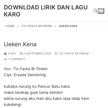
Skip
DOWNLOAD LIRIK DAN LAGU
to
KARO
content
HOME
TIO FANTA BR PINEM
UEKEN KENA
Search for:
Ueken Kena
KARO
4 SEPTEMBER 2008
TIO FANTA BR PINEM
1 COMMENT
Voc. Tio Fanta Br Pinem
Cipt. Ersada Sembiring
kubaba nurung ku Pancur Batu kaka
maka terakap gule tama kembiri
adina surung aku man aku kaka rasa lalap kam
kukelengi