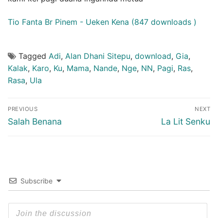
Tio Fanta Br Pinem - Ueken Kena (847 downloads )
Tagged
Adi
,
Alan Dhani Sitepu
,
download
,
Gia
,
Kalak
,
Karo
,
Ku
,
Mama
,
Nande
,
Nge
,
NN
,
Pagi
,
Ras
,
Rasa
,
Ula
Post
PREVIOUS
NEXT
navigation
Previous
Next
Salah Benana
La Lit Senku
post:
post:
Subscribe